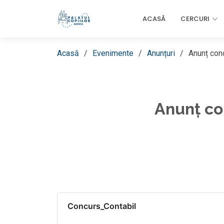
ACASĂ
CERCURI
Acasă
Evenimente
Anunțuri
Anunț conc
Anunț con
Concurs_Contabil