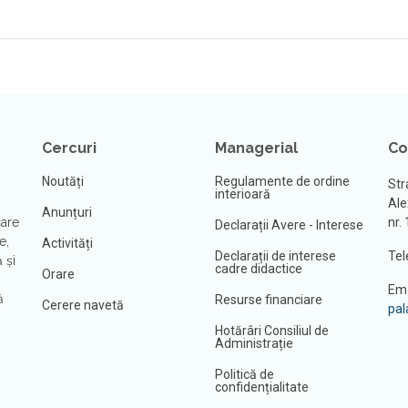
Cercuri
Managerial
Co
Noutăți
Regulamente de ordine
Str
interioară
Ale
Anunțuri
care
nr.
Declarații Avere - Interese
e,
Activități
Declarații de interese
Tel
 şi
cadre didactice
Orare
Ema
ă
Resurse financiare
Cerere navetă
pal
Hotărâri Consiliul de
Administrație
Politică de
confidențialitate