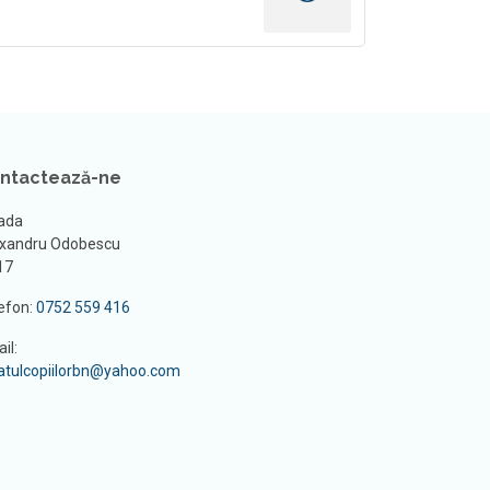
ntactează-ne
ada
xandru Odobescu
 17
efon:
0752 559 416
il:
atulcopiilorbn@yahoo.com