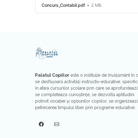
Concurs_Contabil.pdf
2 MB
Palatul Copiilor
este o instituţie de învăţământ în 
se desfăşoară activităţi instructiv-educative, specific
în afara cursurilor şcolare prin care se aprofundează
se completează cunoştinţe, se dezvoltă aptitudini
potrivit vocaţiei şi opțiunilor copiilor, se organizeaz
petrecerea timpului liber prin programe educative.