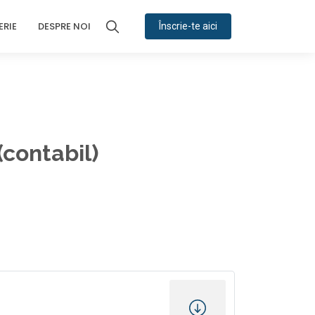
ERIE
DESPRE NOI
Înscrie-te aici
(contabil)