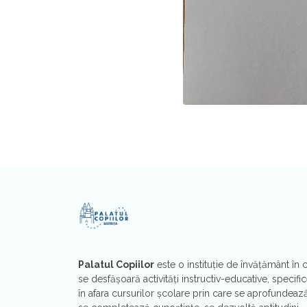
Palatul Copiilor
este o instituţie de învăţământ în 
se desfăşoară activităţi instructiv-educative, specific
în afara cursurilor şcolare prin care se aprofundează