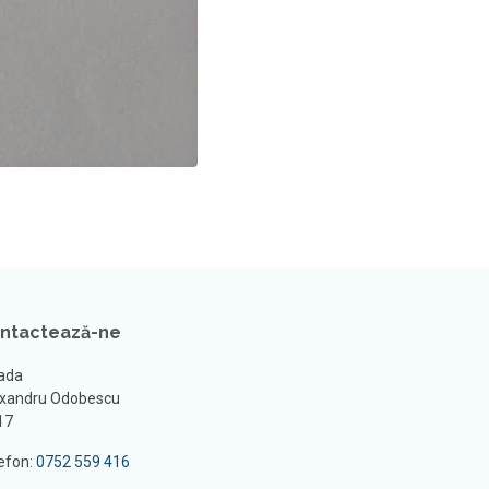
ntactează-ne
ada
xandru Odobescu
 17
efon:
0752 559 416