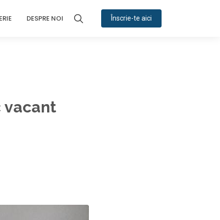
ERIE
DESPRE NOI
Înscrie-te aici
c vacant