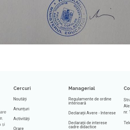
Cercuri
Managerial
Co
Noutăți
Regulamente de ordine
Str
interioară
Ale
Anunțuri
care
nr.
Declarații Avere - Interese
e,
Activități
Declarații de interese
Tel
 şi
cadre didactice
Orare