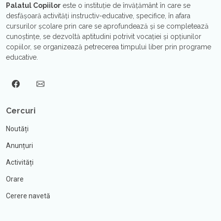
Palatul Copiilor
este o instituţie de învăţământ în care se
desfăşoară activităţi instructiv-educative, specifice, în afara
cursurilor şcolare prin care se aprofundează şi se completează
cunoştinţe, se dezvoltă aptitudini potrivit vocaţiei şi opțiunilor
copiilor, se organizează petrecerea timpului liber prin programe
educative.
Cercuri
Noutăți
Anunțuri
Activități
Orare
Cerere navetă