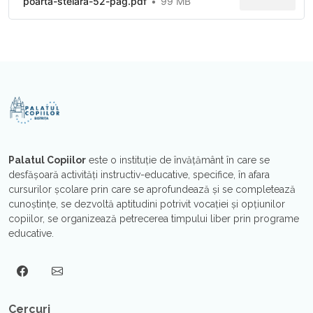
poarta-stelara-52-pag.pdf
99 MB
Palatul Copiilor
este o instituţie de învăţământ în care se
desfăşoară activităţi instructiv-educative, specifice, în afara
cursurilor şcolare prin care se aprofundează şi se completează
cunoştinţe, se dezvoltă aptitudini potrivit vocaţiei şi opțiunilor
copiilor, se organizează petrecerea timpului liber prin programe
educative.
Cercuri