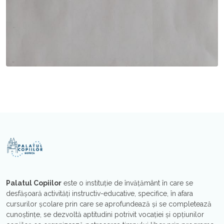
Palatul Copiilor
este o instituţie de învăţământ în care se
desfăşoară activităţi instructiv-educative, specifice, în afara
cursurilor şcolare prin care se aprofundează şi se completează
cunoştinţe, se dezvoltă aptitudini potrivit vocaţiei şi opțiunilor