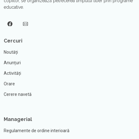
copiilor, se organizează petrecerea timpului liber prin programe
educative.
Cercuri
Noutăți
Anunțuri
Activități
Orare
Cerere navetă
Managerial
Regulamente de ordine interioară