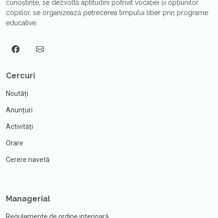
cunoştinţe, se dezvoltă aptitudini potrivit vocaţiei şi opțiunilor
copiilor, se organizează petrecerea timpului liber prin programe
educative.
Cercuri
Noutăți
Anunțuri
Activități
Orare
Cerere navetă
Managerial
Regulamente de ordine interioară