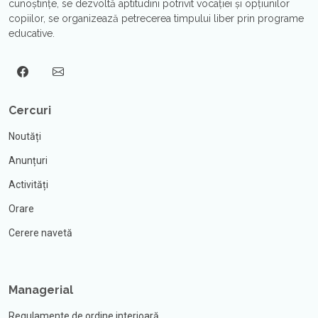
cunoştinţe, se dezvoltă aptitudini potrivit vocaţiei şi opțiunilor
copiilor, se organizează petrecerea timpului liber prin programe
educative.
Cercuri
Noutăți
Anunțuri
Activități
Orare
Cerere navetă
Managerial
Regulamente de ordine interioară