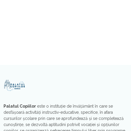
Palatul Copiilor
este o instituţie de învăţământ în care se
desfăşoară activităţi instructiv-educative, specifice, în afara
cursurilor şcolare prin care se aprofundează şi se completează
cunoştinţe, se dezvoltă aptitudini potrivit vocaţiei şi opțiunilor
copiilor, se organizează petrecerea timpului liber prin programe