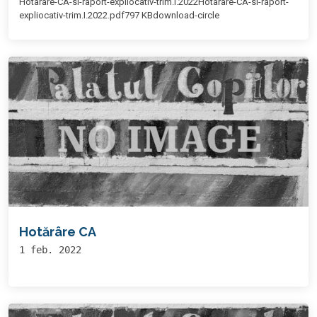
Hotarare-CA-si-raport-expliocativ-trim.I.2022Hotarare-CA-si-raport-
expliocativ-trim.I.2022.pdf797 KBdownload-circle
Hotărâre CA
1 feb. 2022