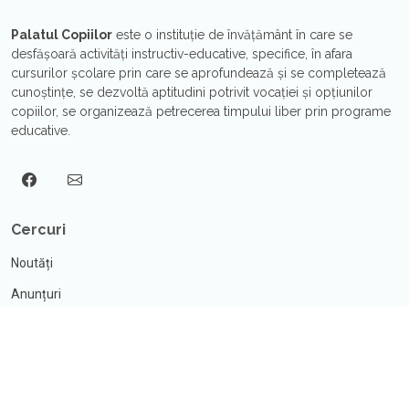
Palatul Copiilor
este o instituţie de învăţământ în care se
desfăşoară activităţi instructiv-educative, specifice, în afara
cursurilor şcolare prin care se aprofundează şi se completează
cunoştinţe, se dezvoltă aptitudini potrivit vocaţiei şi opțiunilor
copiilor, se organizează petrecerea timpului liber prin programe
educative.
Cercuri
Noutăți
Anunțuri
Activități
Orare
Cerere navetă